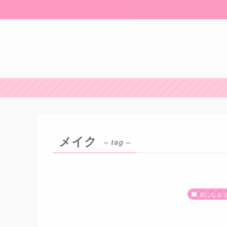
メイク
– tag –
気になる