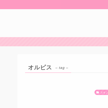
オルビス
– tag –
スキ