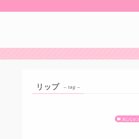
リップ
– tag –
気になる